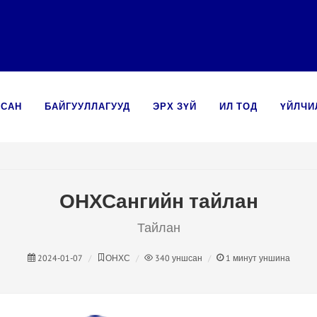
ХСАН
БАЙГУУЛЛАГУУД
ЭРХ ЗҮЙ
ИЛ ТОД
ҮЙЛЧИ
ОНХСангийн тайлан
Тайлан
2024-01-07
ОНХС
340
уншсан
1
минут уншина