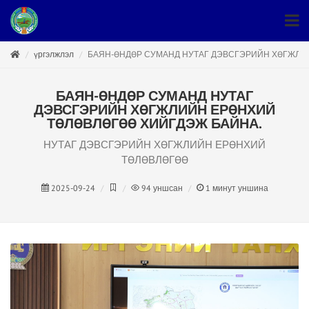
үргэлжлэл
БАЯН-ӨНДӨР СУМАНД НУТАГ ДЭВСГЭРИЙН ХӨГЖЛИ
БАЯН-ӨНДӨР СУМАНД НУТАГ
ДЭВСГЭРИЙН ХӨГЖЛИЙН ЕРӨНХИЙ
ТӨЛӨВЛӨГӨӨ ХИЙГДЭЖ БАЙНА.
НУТАГ ДЭВСГЭРИЙН ХӨГЖЛИЙН ЕРӨНХИЙ
ТӨЛӨВЛӨГӨӨ
2025-09-24
94
уншсан
1
минут уншина