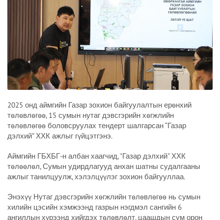
2025 онд аймгийн Газар зохион байгуулалтын ерөнхий
төлөвлөгөө, 15 сумын нутаг дэвсгэрийн хөгжлийн
төлөвлөгөө боловсруулах тендерт шалгарсан “Газар
дэлхий” ХХК ажлыг гүйцэтгэнэ.
Аймгийн ГБХБГ-н албан хаагчид, "Газар дэлхий" ХХК
төлөөлөл, Сумын удирдлагууд анхан шатны судалгааны
ажлыг танилцуулж, хэлэлцүүлэг зохион байгууллаа.
Энэхүү Нутаг дэвсгэрийн хөгжлийн төлөвлөгөө нь сумын
хилийн цэсийн хэмжээнд газрын нэгдмэл сангийн 6
ангиллын хүрээнд хийгдэх төлөвлөлт, цаашдын сум орон